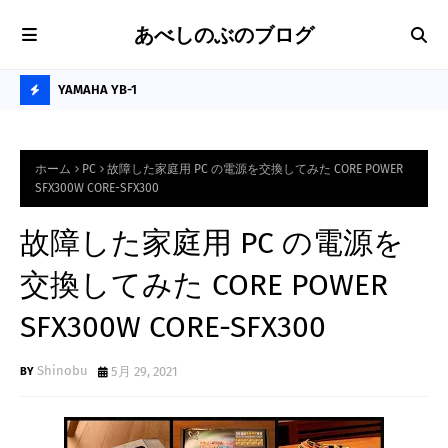
あべしのぶのブログ
に最適な卓上
YAMAHA YB-1
プ
H
O
ホーム
PC
故障した家庭用 PC の電源を交換してみた CORE POWER
T
SFX300W CORE-SFX300
P
故障した家庭用 PC の電源を
O
S
交換してみた CORE POWER
T
SFX300W CORE-SFX300
S
Shinobu
5月 29, 2021