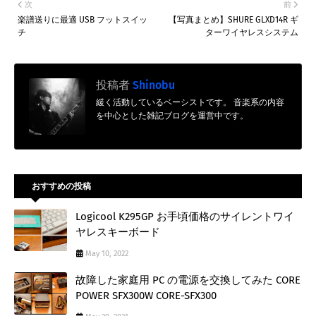
次
前
楽譜送りに最適 USB フットスイッ
【写真まとめ】SHURE GLXD14R ギ
チ
ターワイヤレスシステム
投稿者
Shinobu
緩く活動しているベーシストです。 音楽系の内容
を中心とした雑記ブログを運営中です。
おすすめの投稿
Logicool K295GP お手頃価格のサイレントワイ
ヤレスキーボード
May 10, 2022
故障した家庭用 PC の電源を交換してみた CORE
POWER SFX300W CORE-SFX300