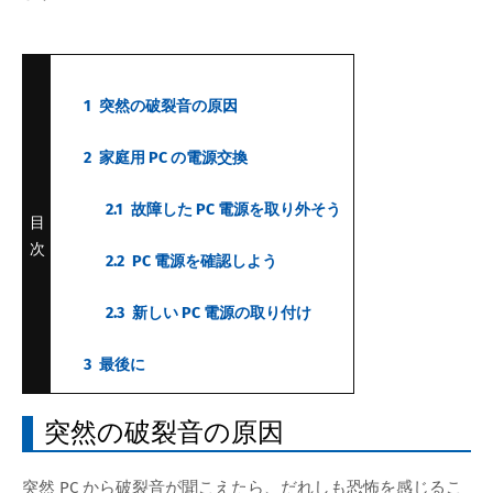
1
突然の破裂音の原因
2
家庭用 PC の電源交換
2.1
故障した PC 電源を取り外そう
目
次
2.2
PC 電源を確認しよう
2.3
新しい PC 電源の取り付け
3
最後に
突然の破裂音の原因
突然 PC から破裂音が聞こえたら、だれしも恐怖を感じるこ