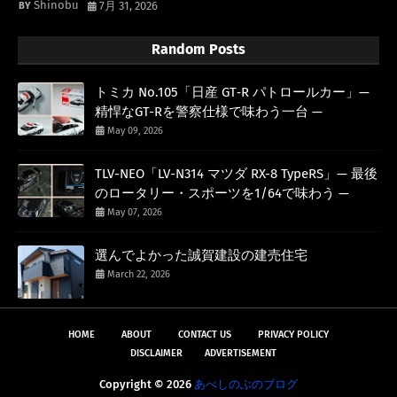
Shinobu
7月 31, 2026
Random Posts
トミカ No.105「日産 GT‑R パトロールカー」—
精悍なGT-Rを警察仕様で味わう一台 —
May 09, 2026
TLV-NEO「LV-N314 マツダ RX-8 TypeRS」— 最後
のロータリー・スポーツを1/64で味わう —
May 07, 2026
選んでよかった誠賀建設の建売住宅
March 22, 2026
HOME
ABOUT
CONTACT US
PRIVACY POLICY
DISCLAIMER
ADVERTISEMENT
Copyright ©
2026
あべしのぶのブログ