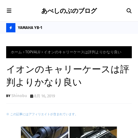
あべしのぶのブログ
に最適な卓上
YAMAHA YB-1
プ
H
O
ホーム
TOPVALU
イオンのキャリーケースは評判よりかなり良い
T
P
イオンのキャリーケースは評
O
判よりかなり良い
S
T
Shinobu
8月 16, 2019
S
※ この記事にはアフィリエイトが含まれています。