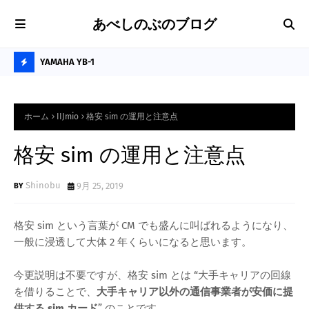
あべしのぶのブログ
に最適な卓上
YAMAHA YB-1
プ
H
O
ホーム
IIJmio
格安 sim の運用と注意点
T
P
格安 sim の運用と注意点
O
Shinobu
9月 25, 2019
S
T
格安 sim という言葉が CM でも盛んに叫ばれるようになり、
S
一般に浸透して大体 2 年くらいになると思います。
今更説明は不要ですが、格安 sim とは “大手キャリアの回線
を借りることで、
大手キャリア以外の通信事業者が安価に提
供する sim カード
” のことです。