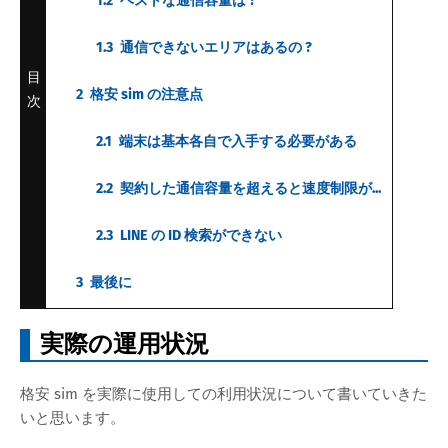
1.2
ベストな通信容量は ?
1.3
通信できないエリアはあるの ?
目
2
格安 sim の注意点
次
2.1
端末は基本各自で入手する必要がある
2.2
契約した通信容量を超えると速度制限が...
2.3
LINE の ID 検索ができない
3
最後に
実際の運用状況
格安 sim を実際に使用しての利用状況について書いていきた
いと思います。