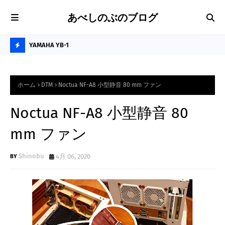
あべしのぶのブログ
に最適な卓上
YAMAHA YB-1
プ
H
O
ホーム
DTM
Noctua NF-A8 小型静音 80 mm ファン
T
P
Noctua NF-A8 小型静音 80
O
mm ファン
S
T
Shinobu
4月 06, 2020
S